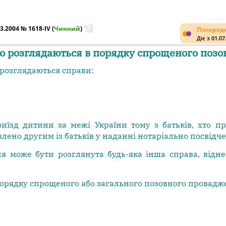
3.2004 № 1618-IV
(
Чинний
)
Попередн
Діє з 01.07