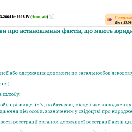
3.2004 № 1618-IV
(
Чинний
)
Попередн
Діє з 23.09