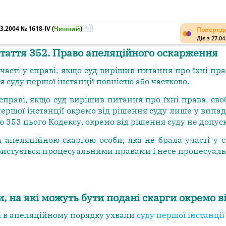
3.2004 № 1618-IV
(
Чинний
)
Попередн
Діє з 27.04