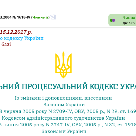
3.2004 № 1618-IV
(
Чинний
)
Чинна 
Діє з 05