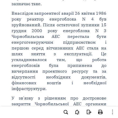
зазначає таке.
Внаслідок запроектної аварії 26 квітня 1986
року реактор енергоблока N 4 був
зруйнований. Після остаточної зупинки 15
грудня 2000 року енергоблока N 3
Чорнобильська АЕС перестала бути
енергогенеруючим підприємством і
першою серед вітчизняних АЕС стала на
шлях зняття з експлуатації. Це
ускладнювалося тим, що робота
енергоблоків була припинена до
вичерпання проектного ресурсу та за
відсутності необхідних документів,
фінансових коштів і необхідної
інфраструктури.
У зв'язку з рішенням про дострокове
закриття Чорнобильської АЕС органами
державної влади різного рівня були
прийняті нормативно-правові акти, які