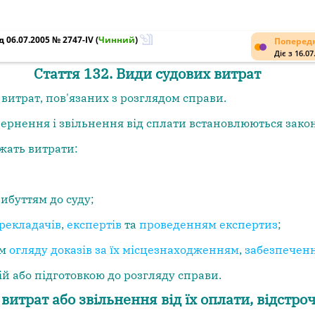
 06.07.2005 № 2747-IV
(
Чинний
)
Попередн
Діє з 16.07