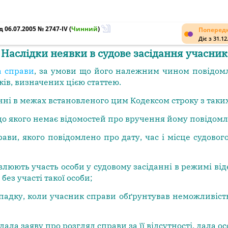
 06.07.2005 № 2747-IV
(
Чинний
)
Попередн
Діє з 31.12