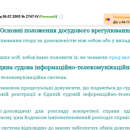
 06.07.2005 № 2747-IV
(
Чинний
)
Попередн
Діє з 04.11