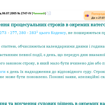
 06.07.2005 № 2747-IV
(
Чинний
)
Попередн
Діє з 27.07