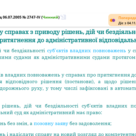
 06.07.2005 № 2747-IV
(
Чинний
)
Попередн
Діє з 04.11