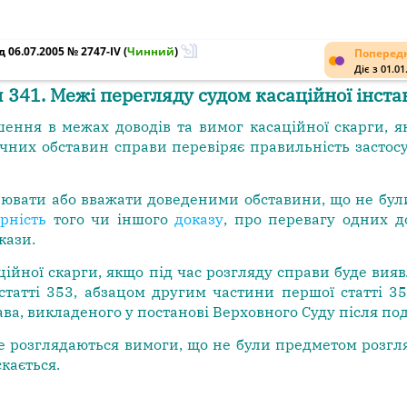
 06.07.2005 № 2747-IV
(
Чинний
)
Попередн
Діє з 01.01