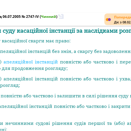
 06.07.2005 № 2747-IV
(
Чинний
)
Попередн
Діє з 08.02