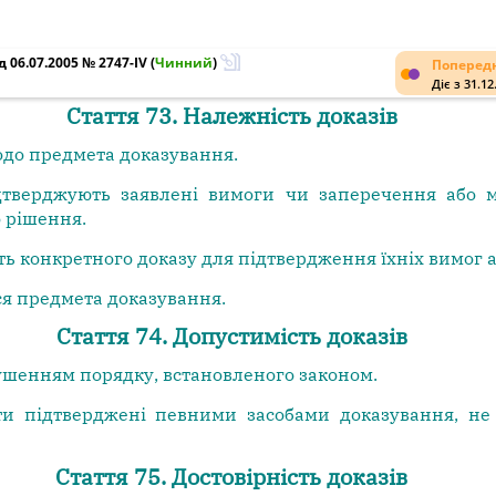
 06.07.2005 № 2747-IV
(
Чинний
)
Попередн
Діє з 31.12