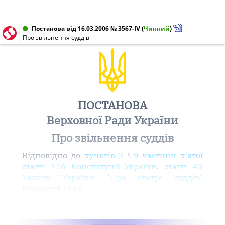
Постанова від 16.03.2006 № 3567-IV
(
Чинний
)
Про звільнення суддів
ПОСТАНОВА
Верховної Ради України
Про звільнення суддів
Відповідно до
пунктів 2
і
9 частини п'ятої
статті 126 Конституції України
,
статті 43
Закону України "Про статус суддів"
Верховна Рада