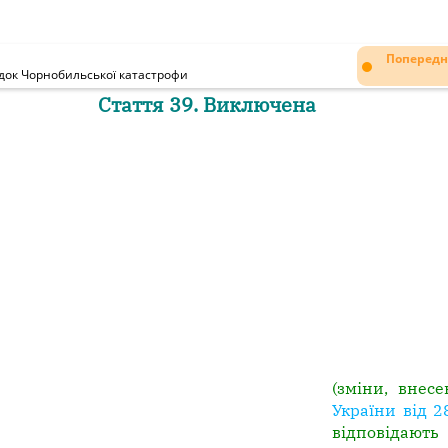
Попередн
ідок Чорнобильської катастрофи