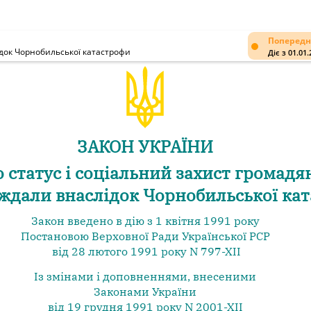
Попередн
ідок Чорнобильської катастрофи
Діє з 01.01