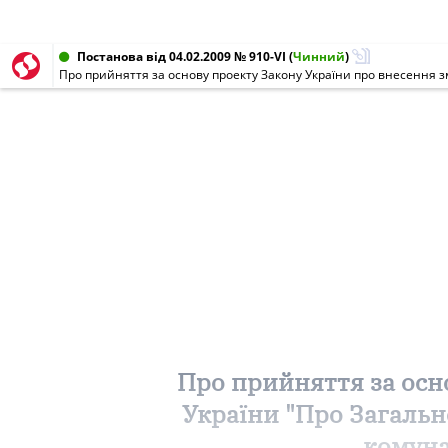
Постанова від 04.02.2009 № 910-VI
(
Чинний
)
Про прийняття за осн
України "Про Загаль
комуна