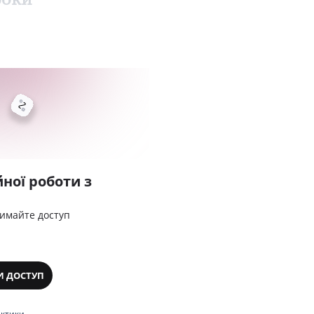
ної роботи з
римайте доступ
И ДОСТУП
актики