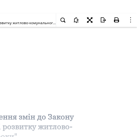
Про прийняття за основу проекту Закону України про внесення змін до Закону України "Про Загальнодержавну програму реформування і розвитку житлово-комунального господарства на 2004 - 2010 роки"
ення змін до Закону
 розвитку житлово-
роки"