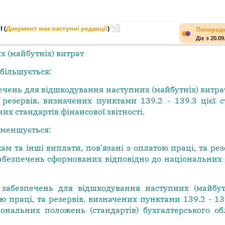
I
(
Документ має наступні редакції
)
Попередн
Діє з 20.09