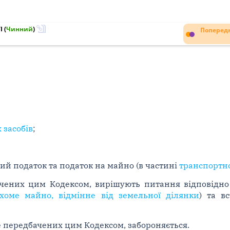
I
(
Чинний
)
Попередн