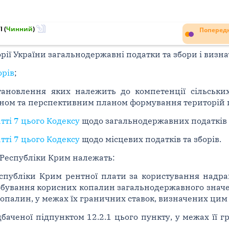
I
(
Чинний
)
Попередн