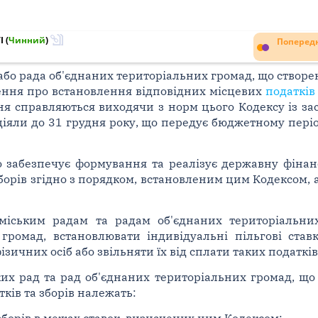
I
(
Чинний
)
Попередн