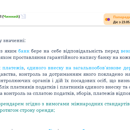
I
(
Чинний
)
Попередн
Діє з 23.05