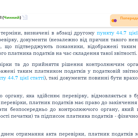
I
(
Чинний
)
Попередн