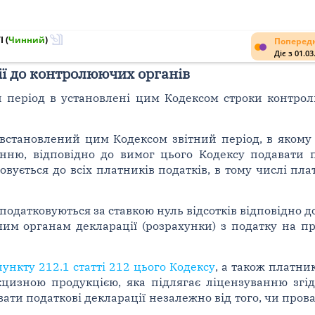
I
(
Чинний
)
Попередн
Діє з 01.03