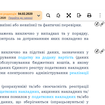
я редакція
04.02.2020
.2020
Перейти до чинної