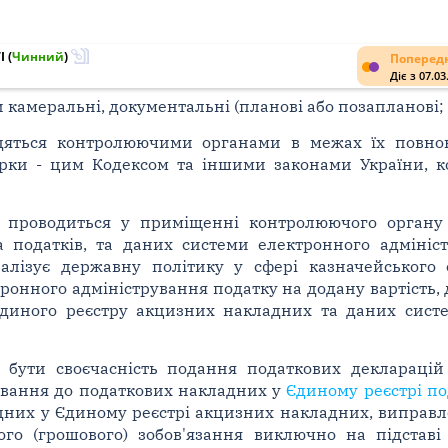
I
(
Чинний
)
Попередн
Діє з 07.03