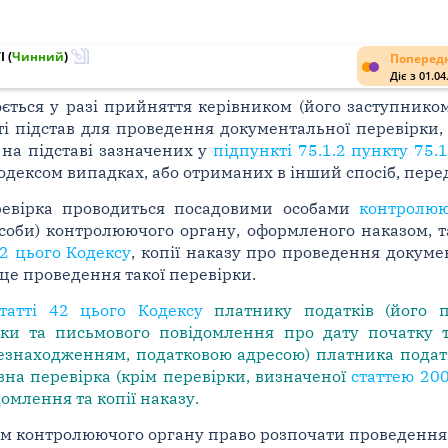
I
(
Чинний
)
Попередн
Діє з 01.04