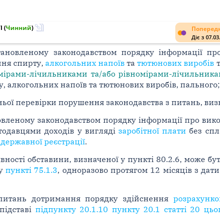
I
(
Чинний
)
Попередн
Діє з 07.03