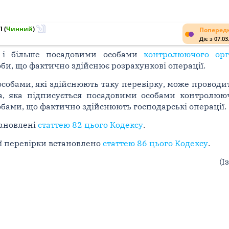
I
(
Чинний
)
Попередн
Діє з 07.03