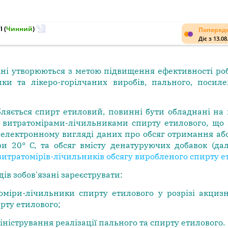
I
(
Чинний
)
Попередн
Діє з 13.08