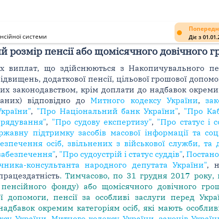
Попередн
нсійної системи
Діє з 01.01