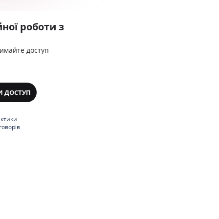
ної роботи з
римайте доступ
И ДОСТУП
актики
говорів