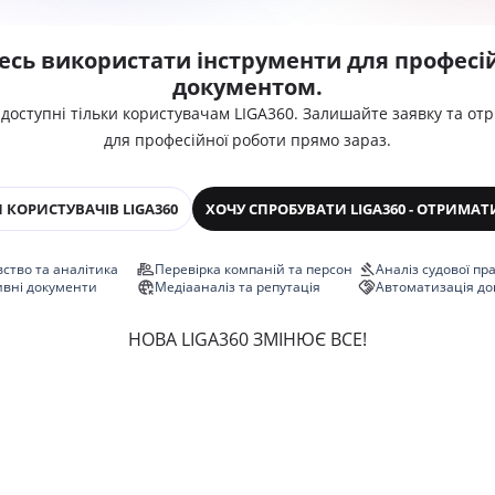
есь використати інструменти для професій
документом.
 доступні тільки користувачам LIGA360. Залишайте заявку та от
для професійної роботи прямо зараз.
 КОРИСТУВАЧІВ LIGA360
ХОЧУ СПРОБУВАТИ LIGA360 - ОТРИМАТ
ство та аналітика
Перевірка компаній та персон
Аналіз судової пр
ивні документи
Медіааналіз та репутація
Автоматизація до
НОВА LIGA360 ЗМІНЮЄ ВСЕ!