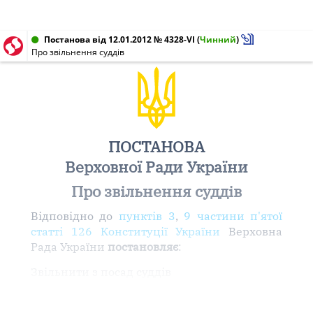
Постанова від 12.01.2012 № 4328-VI
(
Чинний
)
Про звільнення суддів
ПОСТАНОВА
Верховної Ради України
Про звільнення суддів
Відповідно до
пунктів 3
,
9 частини п'ятої
статті 126 Конституції України
Верховна
Рада України
постановляє
:
Звільнити з посад суддів