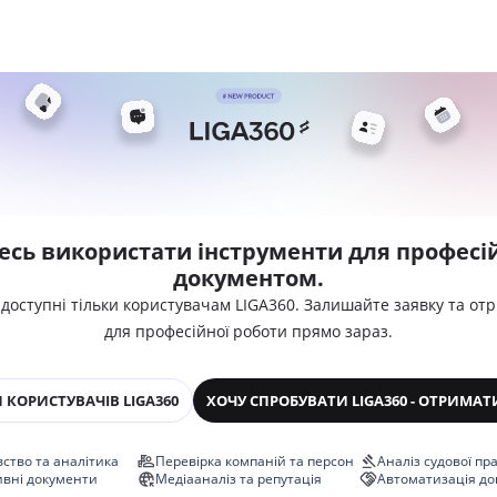
есь використати інструменти для професій
документом.
 доступні тільки користувачам LIGA360. Залишайте заявку та от
для професійної роботи прямо зараз.
 КОРИСТУВАЧІВ LIGA360
ХОЧУ СПРОБУВАТИ LIGA360 - ОТРИМАТ
ство та аналітика
Перевірка компаній та персон
Аналіз судової пр
ивні документи
Медіааналіз та репутація
Автоматизація до