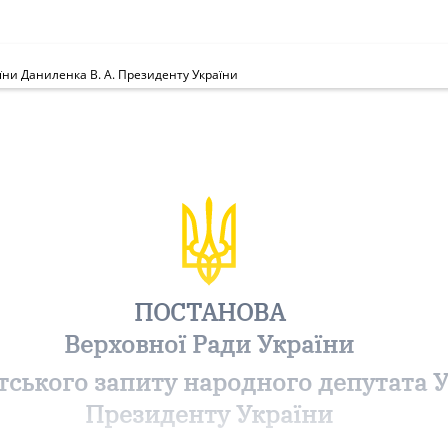
їни Даниленка В. А. Президенту України
ПОСТАНОВА
Верховної Ради України
ського запиту народного депутата У
Президенту України