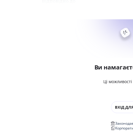
Відповідно до
Ви намагаєт
Ці можливості
ВХІД ДЛЯ
Законодав
Корпорат