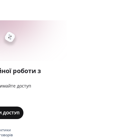
ної роботи з
римайте доступ
И ДОСТУП
актики
говорів