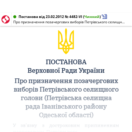
Постанова від 23.02.2012 № 4482-VI
(
Чинний
)
Про призначення позачергових виборів Петрівського селищного голови (Петрівська селищна рада Іванівського району Одеської області)
ПОСТАНОВА
Верховної Ради України
Про призначення позачергових
виборів Петрівського селищного
голови (Петрівська селищна
рада Іванівського району
Одеської області)
У зв'язку з достроковим припиненням
повноважень Петрівського