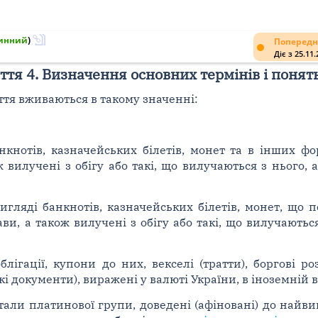
инний
)
Попередн
Діє з 25.11