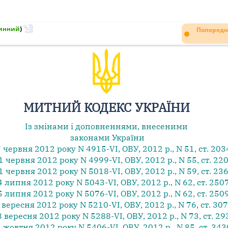
инний
)
Попередн