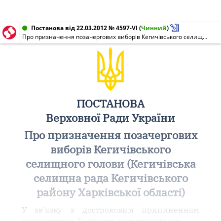
Постанова від 22.03.2012 № 4597-VI
(
Чинний
)
Про призначення позачергових виборів Кегичівського селищного голови (Кегичівська селищна рада Кегичівського району Харківської області)
ПОСТАНОВА
Верховної Ради України
Про призначення позачергових
виборів Кегичівського
селищного голови (Кегичівська
селищна рада Кегичівського
району Харківської області)
У зв'язку з достроковим припиненням
повноважень Кегичівського селищного