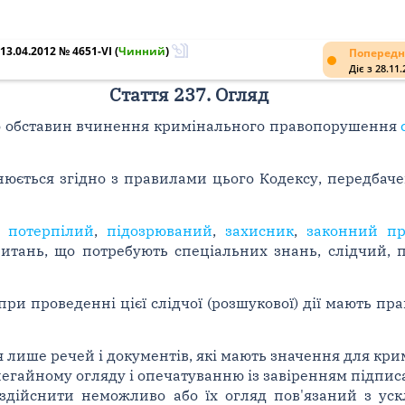
3.04.2012 № 4651-VI
(
Чинний
)
Попередн
Діє з 28.11