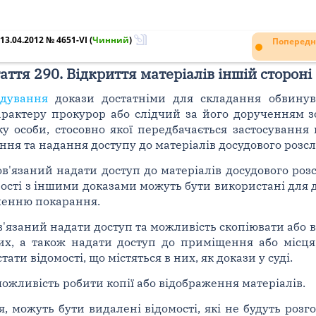
3.04.2012 № 4651-VI
(
Чинний
)
Попередн