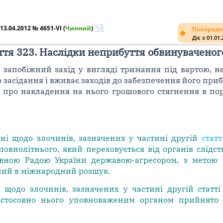
3.04.2012 № 4651-VI
(
Чинний
)
Попередн
Діє з 01.01