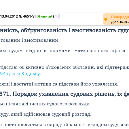
3.04.2012 № 4651-VI
(
Чинний
)
Попередн
Діє з 16.01