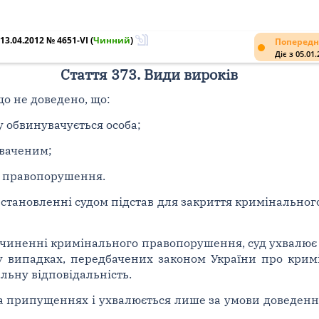
3.04.2012 № 4651-VI
(
Чинний
)
Попередн
Діє з 05.01