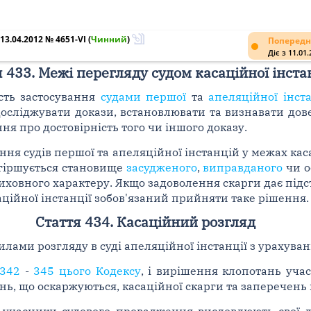
3.04.2012 № 4651-VI
(
Чинний
)
Попередн
Діє з 11.01