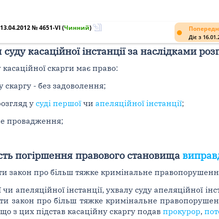
3.04.2012 № 4651-VI
(
Чинний
)
Попередн
Діє з 16.01