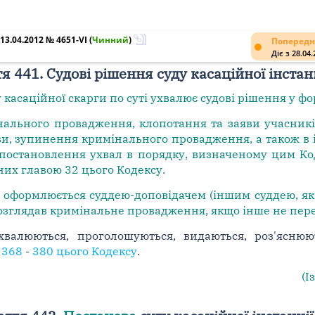
3.04.2012 № 4651-VI
(
Чинний
)
Попередн
Діє з 28.04