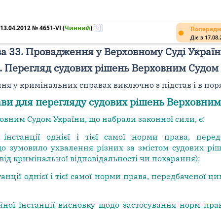
3.04.2012 № 4651-VI
(
Чинний
)
Попередн
Діє з 17.08