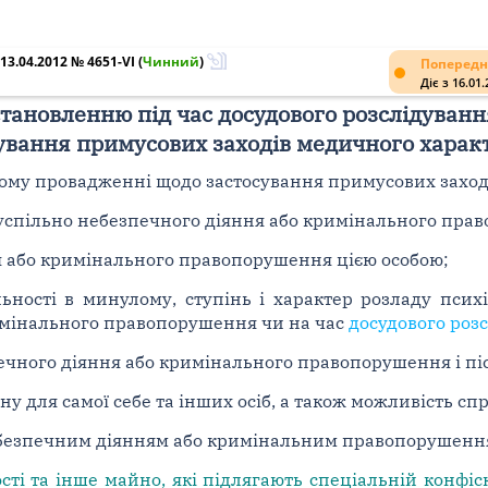
3.04.2012 № 4651-VI
(
Чинний
)
Попередн
Діє з 16.01