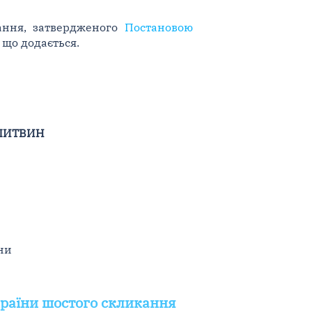
кання, затвердженого
Постановою
 що додається.
 ЛИТВИН
ни
України шостого скликання