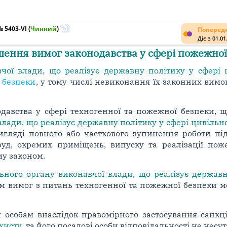
№ 5403-VI
(
Чинний
)
Попередн
Діє з 01.01