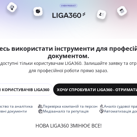
есь використати інструменти для професій
документом.
 доступні тільки користувачам LIGA360. Залишайте заявку та от
для професійної роботи прямо зараз.
 КОРИСТУВАЧІВ LIGA360
ХОЧУ СПРОБУВАТИ LIGA360 - ОТРИМАТ
ство та аналітика
Перевірка компаній та персон
Аналіз судової пр
ивні документи
Медіааналіз та репутація
Автоматизація до
НОВА LIGA360 ЗМІНЮЄ ВСЕ!