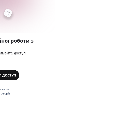
ної роботи з
римайте доступ
И ДОСТУП
актики
говорів